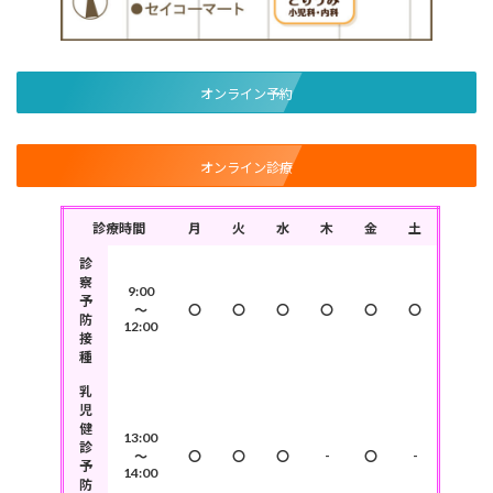
オンライン予約
オンライン診療
診療時間
月
火
水
木
金
土
診
察
9:00
予
～
〇
〇
〇
〇
〇
〇
防
12:00
接
種
乳
児
健
13:00
診
-
-
～
〇
〇
〇
〇
予
14:00
防