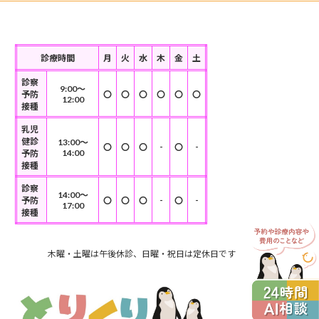
診療時間
月
火
水
木
金
土
診察
9:00～
予防
〇
〇
〇
〇
〇
〇
12:00
接種
乳児
健診
13:00～
-
-
〇
〇
〇
〇
14:00
予防
接種
診察
14:00～
-
-
予防
〇
〇
〇
〇
17:00
接種
木曜・土曜は午後休診、日曜・祝日は定休日です