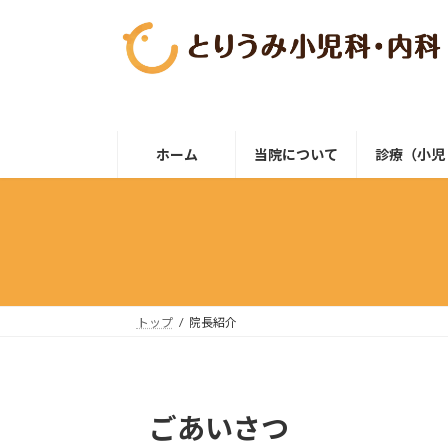
コ
ナ
ン
ビ
テ
ゲ
ン
ー
ツ
シ
へ
ョ
ス
ン
ホーム
当院について
診療（小児
キ
に
ッ
移
プ
動
トップ
院長紹介
ごあいさつ