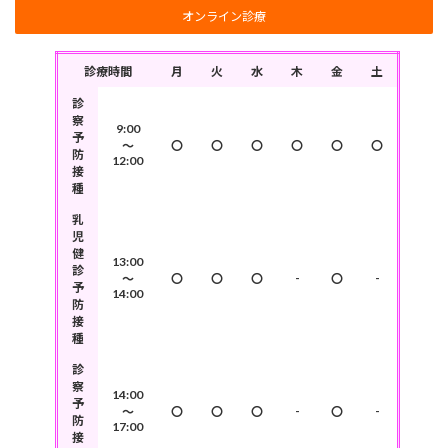
オンライン診療
診療時間
月
火
水
木
金
土
診
察
9:00
予
～
〇
〇
〇
〇
〇
〇
防
12:00
接
種
乳
児
健
13:00
診
-
-
～
〇
〇
〇
〇
予
14:00
防
接
種
診
察
14:00
予
-
-
～
〇
〇
〇
〇
防
17:00
接