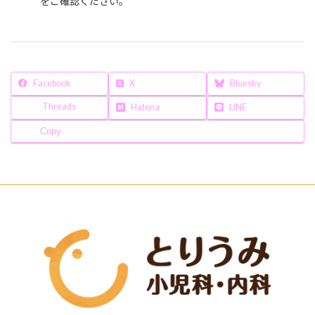
をご確認ください。
Facebook
X
Bluesky
Threads
Hatena
LINE
Copy