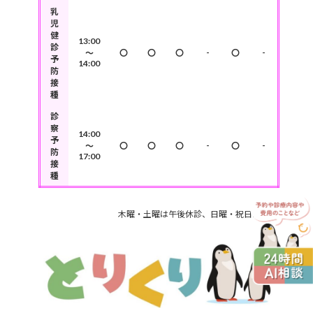
乳
児
健
13:00
診
-
-
～
〇
〇
〇
〇
予
14:00
防
接
種
診
察
14:00
予
-
-
～
〇
〇
〇
〇
防
17:00
接
種
木曜・土曜は午後休診、日曜・祝日は定休日です