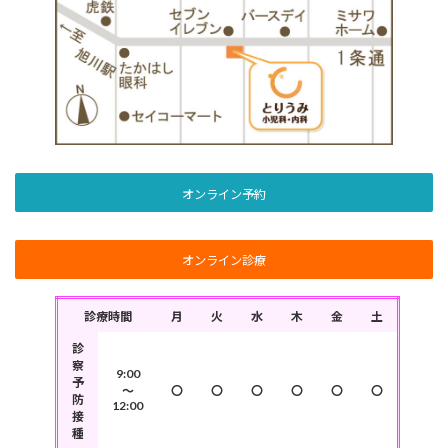
オンライン予約
オンライン診療
診療時間
月
火
水
木
金
土
診
察
9:00
予
～
〇
〇
〇
〇
〇
〇
防
12:00
接
種