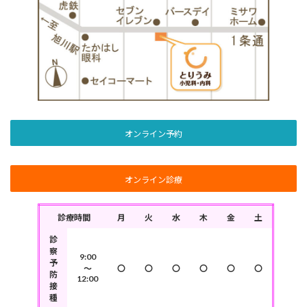
オンライン予約
オンライン診療
診療時間
月
火
水
木
金
土
診
察
9:00
予
～
〇
〇
〇
〇
〇
〇
防
12:00
接
種