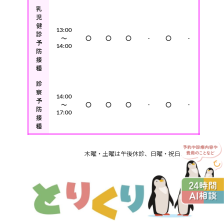
乳
児
健
13:00
診
-
-
～
〇
〇
〇
〇
予
14:00
防
接
種
診
察
14:00
予
-
-
～
〇
〇
〇
〇
防
17:00
接
種
木曜・土曜は午後休診、日曜・祝日は定休日です