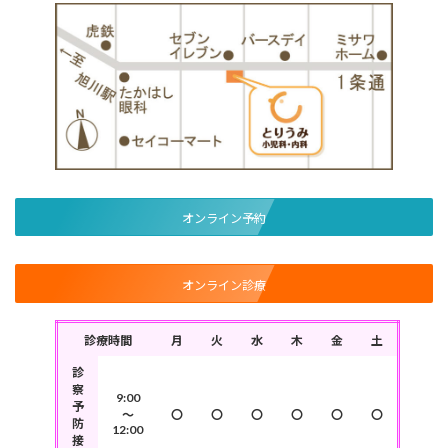
オンライン予約
オンライン診療
診療時間
月
火
水
木
金
土
診
察
9:00
予
～
〇
〇
〇
〇
〇
〇
防
12:00
接