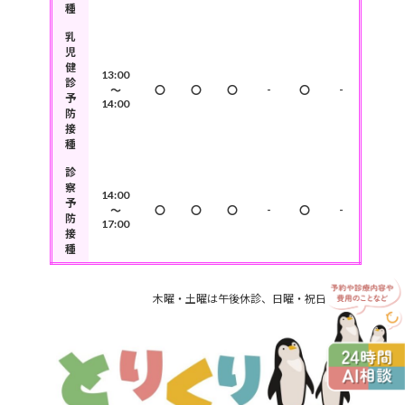
種
乳
児
健
13:00
診
-
-
～
〇
〇
〇
〇
予
14:00
防
接
種
診
察
14:00
予
-
-
～
〇
〇
〇
〇
防
17:00
接
種
木曜・土曜は午後休診、日曜・祝日は定休日です