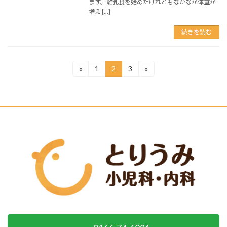
ます。離乳食を始めたけれどもなかなか体重が
増え […]
続きを読む
投
«
1
2
3
»
固
固
固
定
定
定
稿
ペ
ペ
ペ
ー
ー
ー
の
ジ
ジ
ジ
ペ
ー
ジ
送
り