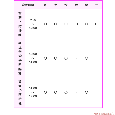
診療時間
月
火
水
木
金
土
診
察
9:00
予
～
〇
〇
〇
〇
〇
〇
防
12:00
接
種
乳
児
健
13:00
診
-
-
～
〇
〇
〇
〇
予
14:00
防
接
種
診
察
14:00
予
-
-
～
〇
〇
〇
〇
防
17:00
接
種