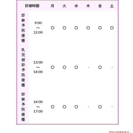
診療時間
月
火
水
木
金
土
診
察
9:00
予
～
〇
〇
〇
〇
〇
〇
防
12:00
接
種
乳
児
健
13:00
診
-
-
～
〇
〇
〇
〇
予
14:00
防
接
種
診
察
14:00
予
-
-
～
〇
〇
〇
〇
防
17:00
接
種