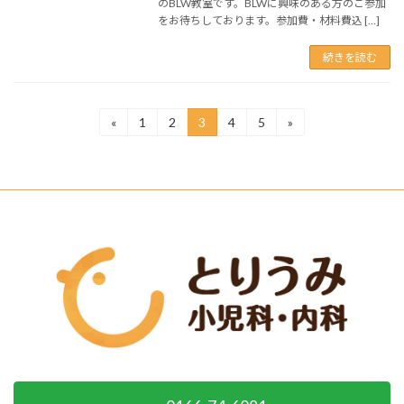
のBLW教室です。BLWに興味のある方のご参加
をお待ちしております。参加費・材料費込 […]
続きを読む
投
«
1
2
3
4
5
»
固
固
固
固
固
定
定
定
定
定
稿
ペ
ペ
ペ
ペ
ペ
ー
ー
ー
ー
ー
の
ジ
ジ
ジ
ジ
ジ
ペ
ー
ジ
送
り