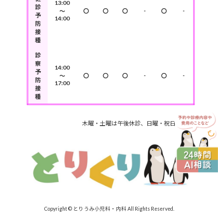
13:00
診
-
-
～
〇
〇
〇
〇
予
14:00
防
接
種
診
察
14:00
予
-
-
～
〇
〇
〇
〇
防
17:00
接
種
木曜・土曜は午後休診、日曜・祝日は定休日です
Copyright © とりうみ小児科・内科 All Rights Reserved.