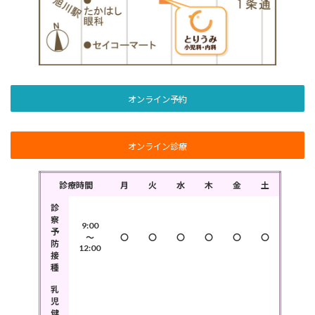
オンライン予約
オンライン診療
診療時間
月
火
水
木
金
土
診
察
9:00
予
～
〇
〇
〇
〇
〇
〇
防
12:00
接
種
乳
児
健