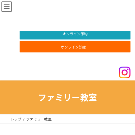
コ
ナ
ン
ビ
テ
ゲ
ン
ー
ツ
シ
へ
ョ
オンライン予約
ス
ン
キ
に
オンライン診療
ッ
移
プ
動
ファミリー教室
トップ
ファミリー教室