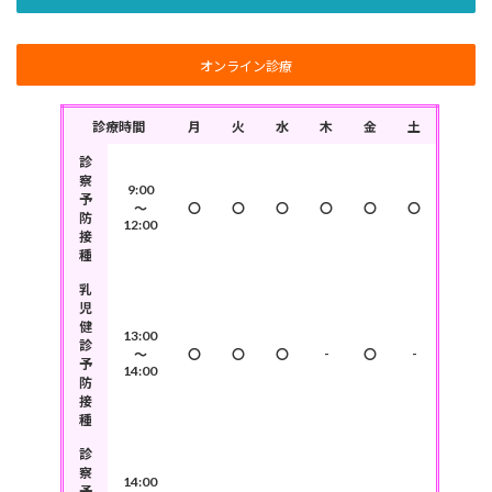
オンライン診療
診療時間
月
火
水
木
金
土
診
察
9:00
予
～
〇
〇
〇
〇
〇
〇
防
12:00
接
種
乳
児
健
13:00
診
-
-
～
〇
〇
〇
〇
予
14:00
防
接
種
診
察
14:00
予