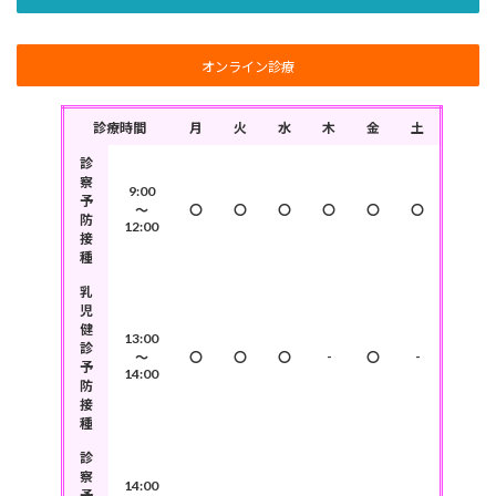
オンライン診療
診療時間
月
火
水
木
金
土
診
察
9:00
予
～
〇
〇
〇
〇
〇
〇
防
12:00
接
種
乳
児
健
13:00
診
-
-
～
〇
〇
〇
〇
予
14:00
防
接
種
診
察
14:00
予