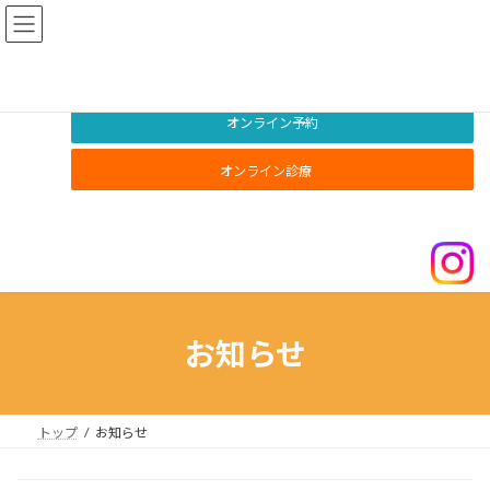
コ
ナ
ン
ビ
テ
ゲ
ン
ー
ツ
シ
へ
ョ
オンライン予約
ス
ン
キ
に
オンライン診療
ッ
移
プ
動
お知らせ
トップ
お知らせ