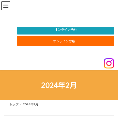
コ
ナ
ン
ビ
テ
ゲ
ン
ー
ツ
シ
へ
ョ
オンライン予約
ス
ン
キ
に
オンライン診療
ッ
移
プ
動
2024年2月
トップ
2024年2月