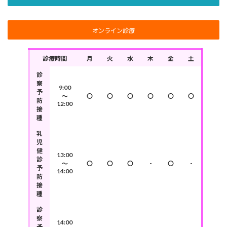
オンライン診療
診療時間
月
火
水
木
金
土
診
察
9:00
予
～
〇
〇
〇
〇
〇
〇
防
12:00
接
種
乳
児
健
13:00
診
-
-
～
〇
〇
〇
〇
予
14:00
防
接
種
診
察
14:00
予