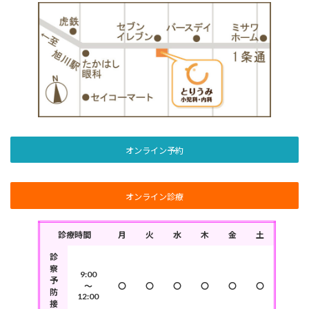
オンライン予約
オンライン診療
診療時間
月
火
水
木
金
土
診
察
9:00
予
～
〇
〇
〇
〇
〇
〇
防
12:00
接