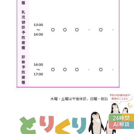
種
乳
児
健
13:00
診
-
-
～
〇
〇
〇
〇
予
14:00
防
接
種
診
察
14:00
予
-
-
～
〇
〇
〇
〇
防
17:00
接
種
木曜・土曜は午後休診、日曜・祝日は定休日です